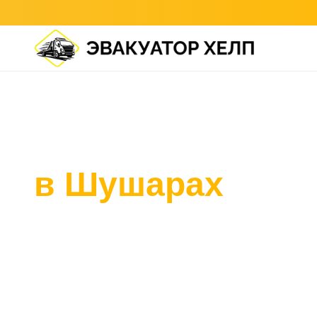
Главная
/
Шушары
Эвакуатор
в Шушарах
Подача эвакуатора в Шушарах от 20 минут. Ж
Ижора, завод Hyundai, логистические комплекс
Дежурим у пересечения Московского шоссе и 