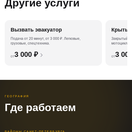
Другие услуги
Вызвать эвакуатор
Крытый
Подача от 20 минут, от 3 000 ₽. Легковые,
Закрытый ку
грузовые, спецтехника.
мотоциклов 
3 000
₽
3 00
от
от
ГЕОГРАФИЯ
Где работаем
РАЙОНЫ САНКТ-ПЕТЕРБУРГА