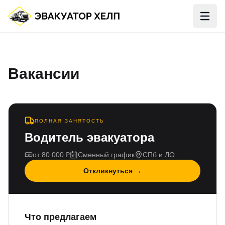
Откр
Вакансии
ПОЛНАЯ ЗАНЯТОСТЬ
Водитель эвакуатора
от 80 000 ₽
Сменный график
СПб и ЛО
Откликнуться →
Что предлагаем