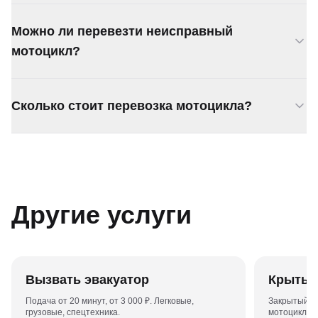
Да, любые типы: спортбайки, круизеры, эндуро,
Можно ли перевезти неисправный
скутеры, мопеды. Опыт работы с дорогой
техникой.
мотоцикл?
Да, грузим вручную или лебёдкой. Не нужен
Сколько стоит перевозка мотоцикла?
работающий двигатель.
От 3 000 ₽. Цена фиксируется при звонке.
Другие услуги
Вызвать эвакуатор
Крытый
Подача от 20 минут, от 3 000 ₽. Легковые,
Закрытый ку
грузовые, спецтехника.
мотоциклов 