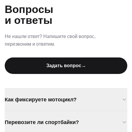
Вопросы
и ответы
Не нашли ответ? Напишите свой вопрос,
перезвоним и ответим.
Задать вопрос
→
Как фиксируете мотоцикл?
Мягкими стяжными ремнями за раму и руль.
Перевозите ли спортбайки?
Мотоцикл стоит вертикально на платформе, не
касается бортов.