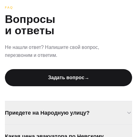
FAQ
Вопросы
и ответы
Не нашли ответ? Напишите свой вопрос,
перезвоним и ответим.
Задать вопрос
→
Приедете на Народную улицу?
Да, подача от 20 минут. Дежурим на Обводном и
Какая цена эвакуатора по Невскому
у Дыбенко.