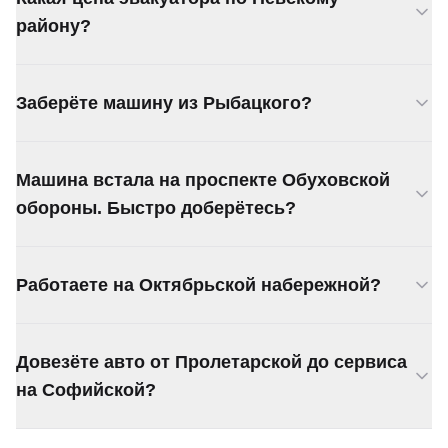
району?
От 3 000 ₽. Цена фиксируется при звонке. За
Заберёте машину из Рыбацкого?
КАД 70 ₽/км.
Да, Рыбацкое, ул. Караваевская,
Машина встала на проспекте Обуховской
Шлиссельбургский проспект — всё в зоне.
обороны. Быстро доберётесь?
Обуховской обороны — одна из основных трасс
Работаете на Октябрьской набережной?
района. Подача от 20 минут.
Да, Октябрьская набережная, ул. Седова,
Довезёте авто от Пролетарской до сервиса
Большой Смоленский проспект.
на Софийской?
Довезём. По Софийской или через КАД. Цену