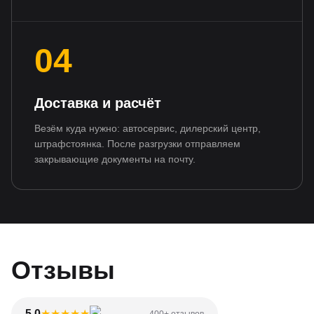
04
Доставка и расчёт
Везём куда нужно: автосервис, дилерский центр,
штрафстоянка. После разгрузки отправляем
закрывающие документы на почту.
Отзывы
5.0
★
★
★
★
★