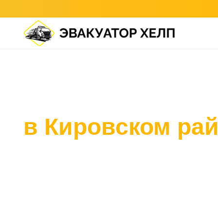
Главная
/
Кировский район
Эвакуатор
в Кировском ра
Эвакуатор в Кировском районе от 20 минут. Ав
Нарвская, проспект Стачек, Ленинский проспек
Быстрая подача к промзонам и жилым квартал
Кировского района.