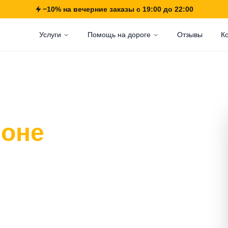
−10% на вечерние заказы с 19:00 до 22:00
Услуги
Помощь на дороге
Отзывы
К
йоне
тово,
т.
ам