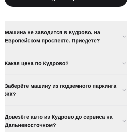
Машина не заводится в Кудрово, на
Европейском проспекте. Приедете?
Да, подача в Кудрово от 20 минут. Кудрово у
Какая цена по Кудрово?
самой КАД, добираемся быстро.
От 3 500 ₽. Кудрово формально за КАД, но рядом
Заберёте машину из подземного паркинга
с городом — цена обычно минимальная.
ЖК?
Заберём. Нужна высота потолка от 2,2 метра
Довезёте авто из Кудрово до сервиса на
для заезда. Если ниже — вытащим на улицу
лебёдкой.
Дальневосточном?