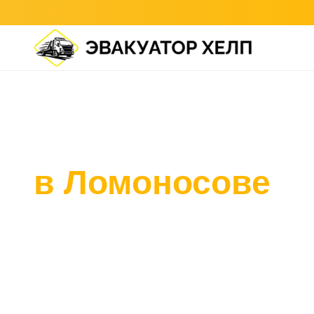
Главная
/
Ломоносов
Эвакуатор
в Ломоносове
Подача эвакуатора в Ломоносове от 35 минут.
проспект, порт, посёлок Краснофлотское.
Выезд по Петергофскому шоссе, работа у прич
частном секторе.