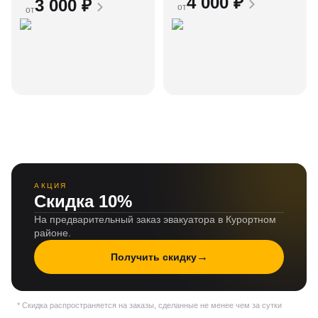
4 000
₽
3 000
₽
от
от
АКЦИЯ
Скидка 10%
На предварительный заказ эвакуатора в Курортном
районе.
→
Получить скидку
* Скидка распространяется на заказы, сделанные не менее чем за сутки