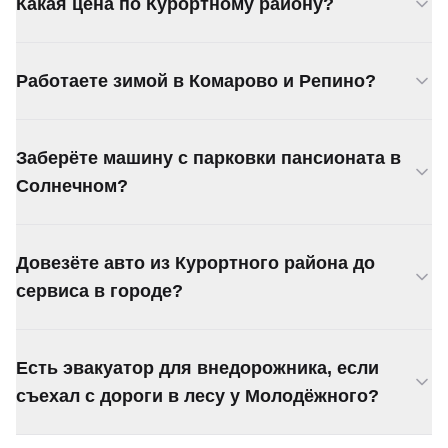
Какая цена по Курортному району?
Выезжаем сразу.
От 3 000 ₽ в пределах района. Если нужно в
Работаете зимой в Комарово и Репино?
город — считаем расстояние, 70 ₽/км за КАД.
Круглый год. Зимой есть полноприводные
Заберёте машину с парковки пансионата в
платформы для заснеженных участков
побережья.
Солнечном?
Заберём. Подъедем к любому пансионату или
Довезёте авто из Курортного района до
базе отдыха на побережье.
сервиса в городе?
Довезём. Маршрут через ЗСД или Приморское
Есть эвакуатор для внедорожника, если
шоссе, зависит от адреса. Цену скажем при
звонке.
съехал с дороги в лесу у Молодёжного?
Есть полноприводные эвакуаторы. Вытащим из