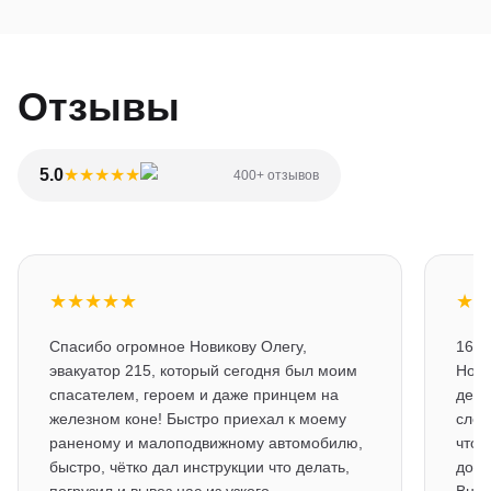
Отзывы
5.0
★
★
★
★
★
400+ отзывов
★
★
★
★
★
★
★
Спасибо огромное Новикову Олегу,
16.0
эвакуатор 215, который сегодня был моим
Нови
спасателем, героем и даже принцем на
день
железном коне! Быстро приехал к моему
след
раненому и малоподвижному автомобилю,
чтоб
быстро, чётко дал инструкции что делать,
до м