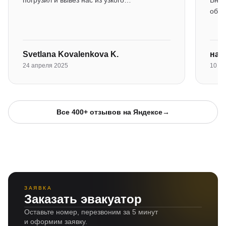
погрузил и вывез нас из узкого…
Вним
обще
Svetlana Kovalenkova K.
нат
24 апреля 2025
10 ма
Все 400+ отзывов на Яндексе
→
ЗАЯВКА
Заказать эвакуатор
Оставьте номер, перезвоним за 5 минут
и оформим заявку.