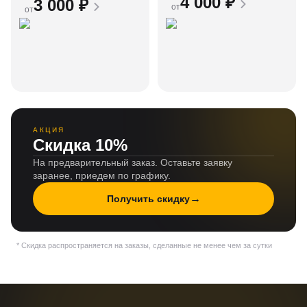
4 000
₽
3 000
₽
от
от
АКЦИЯ
Скидка 10%
На предварительный заказ. Оставьте заявку
заранее, приедем по графику.
→
Получить скидку
* Скидка распространяется на заказы, сделанные не менее чем за сутки