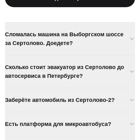
Сломалась машина на Выборгском шоссе
за Сертолово. Доедете?
Да, подача по Выборгскому шоссе от 30 минут.
Сколько стоит эвакуатор из Сертолово до
Работаем за КАД без ограничений.
автосервиса в Петербурге?
От 3 000 ₽. За КАД 70 ₽/км. Назовём точную
Заберёте автомобиль из Сертолово-2?
сумму, когда будете звонить.
Да, работаем и в Сертолово-1, и в Сертолово-2.
Есть платформа для микроавтобуса?
Подъедем к любому адресу.
Есть. Эвакуаторы до 5 тонн. Подойдёт для