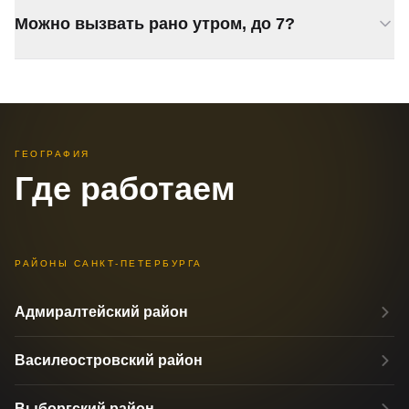
Можно вызвать рано утром, до 7?
«Газели», Sprinter, Transit.
Звоните в любое время, работаем 24/7.
Утренние вызовы обычно быстрее — дороги
свободнее.
ГЕОГРАФИЯ
Где работаем
РАЙОНЫ САНКТ-ПЕТЕРБУРГА
Адмиралтейский район
Василеостровский район
Выборгский район