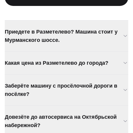
Приедете в Разметелево? Машина стоит у
Мурманского шоссе.
Да, подача от 30 минут. Выезжаем от КАД по
Какая цена из Разметелево до города?
Мурманскому шоссе.
От 3 000 ₽. За КАД считается 70 ₽/км. Назовём
Заберёте машину с просёлочной дороги в
точную сумму при звонке.
посёлке?
Заберём. Есть полноприводные эвакуаторы для
Довезёте до автосервиса на Октябрьской
дорог без покрытия.
набережной?