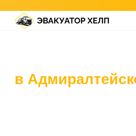
Главная
/
Адмиралтейский район
Эвакуатор
в Адмиралтейск
Подача эвакуатора в Адмиралтейском районе о
Работаем в историческом центре: Сенная пло
набережные, Коломна.
Опыт работы в узких дворах и на плотно запа
улицах центра.