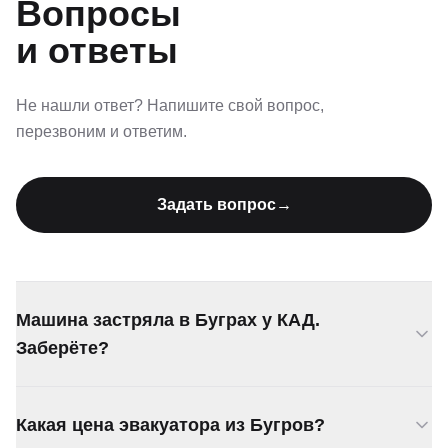
Вопросы
и ответы
Не нашли ответ? Напишите свой вопрос,
перезвоним и ответим.
Задать вопрос
→
Машина застряла в Буграх у КАД.
Заберёте?
Да, подача в Бугры от 20 минут. Дежурим рядом
Какая цена эвакуатора из Бугров?
с КАД на севере города.