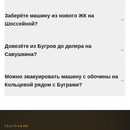
От 3 000 ₽. Бугры рядом с КАД, поэтому цена
Заберёте машину из нового ЖК на
обычно минимальная.
Шоссейной?
Заберём. Знаем заезды в жилые комплексы
Довезёте из Бугров до дилера на
Бугров. Если есть шлагбаум — предупредите.
Савушкина?
Довезём, маршрут через КАД. Цену скажем при
Можно эвакуировать машину с обочины на
заказе.
Кольцевой рядом с Буграми?
Да, выезжаем на КАД. Заберём с обочины, из
кювета, с разделительной полосы.
ГЕОГРАФИЯ