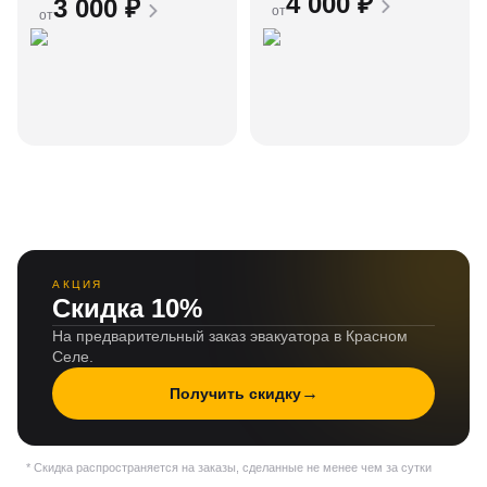
4 000
₽
3 000
₽
от
от
АКЦИЯ
Скидка 10%
На предварительный заказ эвакуатора в Красном
Селе.
→
Получить скидку
* Скидка распространяется на заказы, сделанные не менее чем за сутки