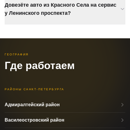
Довезёте авто из Красного Села на сервис
зоне обслуживания.
у Ленинского проспекта?
Довезём. Через КАД или по Таллинскому шоссе,
зависит от пробок. Цену назовём при заказе.
ГЕОГРАФИЯ
Где работаем
РАЙОНЫ САНКТ-ПЕТЕРБУРГА
Адмиралтейский район
Василеостровский район