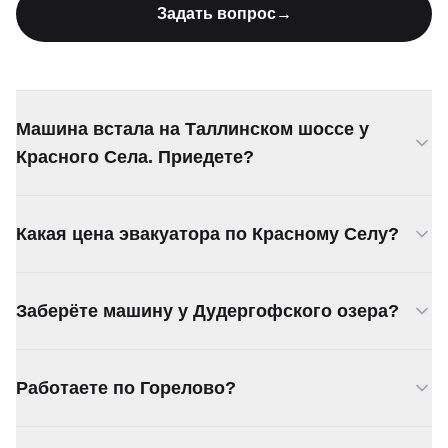
Задать вопрос
→
Машина встала на Таллинском шоссе у
Красного Села. Приедете?
Да, подача от 25 минут. Едем по Таллинскому
Какая цена эвакуатора по Красному Селу?
шоссе от КАД.
От 3 000 ₽. Если доставка в город — считаем
Заберёте машину у Дудергофского озера?
расстояние, 70 ₽/км за КАД.
Заберём. Подъедем к озеру и Нагорному парку,
Работаете по Горелово?
проезды знаем.
Да, Красное Село, Горелово, Скачки — всё в